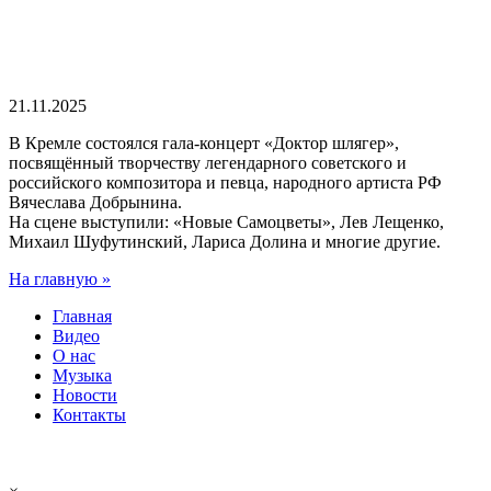
21.11.2025
В Кремле состоялся гала-концерт «Доктор шлягер»,
посвящённый творчеству легендарного советского и
российского композитора и певца, народного артиста РФ
Вячеслава Добрынина.
На сцене выступили: «Новые Самоцветы», Лев Лещенко,
Михаил Шуфутинский, Лариса Долина и многие другие.
На главную »
Главная
Видео
О нас
Музыка
Новости
Контакты
Легендарный ансамбль
ВИА «Самоцветы» — Юрий Маликов
samotsvety.ru