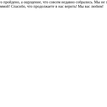
ого пройдено, а ощущение, что совсем недавно собрались. Мы не
ммой! Спасибо, что продолжаете в нас верить! Мы вас любим!
ндарный ансамбль
ВИА «Самоцветы» — Юрий Маликов
samotsv