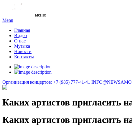
меню
Menu
Главная
Видео
О нас
Музыка
Новости
Контакты
Организация концертов:
+7 (985) 777-41-41
INFO@NEWSAMO
Каких артистов пригласить н
Каких артистов пригласить н