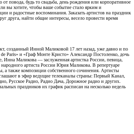
 от повода, будь то свадьба, день рождения или корпоративное
ли вы хотите, чтобы ваше событие стало ярким и
ции и радостные воспоминания. Заказать артистов на праздник
руг друга, найти общие интересы, весело провести время
т, созданный Инной Маликовой 17 лет назад, уже давно и по
 de Paris» и «Граф Монте Кристо» Александр Постоленко, дочь
е, Инна Маликова — заслуженная артистка России, певица,
а, народного артиста России Юрия Маликова. В репертуаре
ы, а также композиции собственного сочинения. Артисты
глашают в эфир ведущие телеканалы страны: Первый Канал,
о, Русское Радио, Радио Дача, Дорожное радио и других.
альных праздников их график расписан на несколько недель