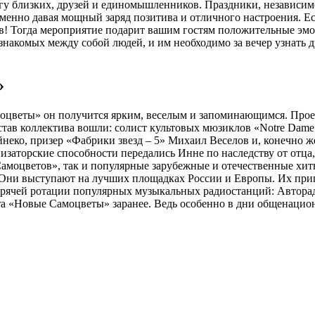
гу близких, друзей и единомышленников. Праздники, независимо
менно давая мощный заряд позитива и отличного настроения. Ес
в! Тогда мероприятие подарит вашим гостям положительные эмо
накомых между собой людей, и им необходимо за вечер узнать д
»
оцветы» он получится ярким, веселым и запоминающимся. Проек
став коллектива вошли: солист культовых мюзиклов «Notre Dame
неко, призер «Фабрики звезд – 5» Михаил Веселов и, конечно ж
анизаторские способности передались Инне по наследству от отц
амоцветов», так и популярные зарубежные и отечественные хит
 Они выступают на лучших площадках России и Европы. Их при
орячей ротации популярных музыкальных радиостанций: Авторади
та «Новые Самоцветы» заранее. Ведь особенно в дни общенацион