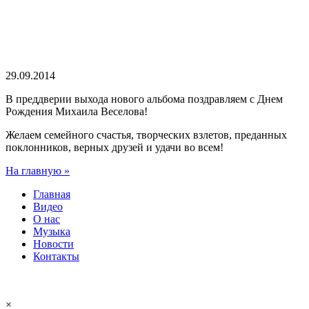
29.09.2014
В преддверии выхода нового альбома поздравляем с Днем
Рождения Михаила Веселова!
Желаем семейного счастья, творческих взлетов, преданных
поклонников, верных друзей и удачи во всем!
На главную »
Главная
Видео
О нас
Музыка
Новости
Контакты
Легендарный ансамбль
ВИА «Самоцветы» — Юрий Маликов
samotsvety.ru
×