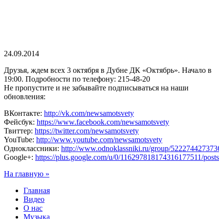
24.09.2014
Друзья, ждем всех 3 октября в Дубне ДК «Октябрь». Начало в
19:00. Подробности по телефону: 215-48-20
Не пропустите и не забывайте подписываться на наши
обновления:
ВКонтакте:
http://vk.com/newsamotsvety
Фейсбук:
https://www.facebook.com/newsamotsvety
Твиттер:
https://twitter.com/newsamotsvety
YouTube:
http://www.youtube.com/newsamotsvety
Одноклассники:
http://www.odnoklassniki.ru/group/522274427373
Google+:
https://plus.google.com/u/0/116297818174316177511/posts
На главную »
Главная
Видео
О нас
Музыка