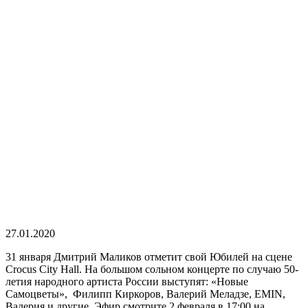
27.01.2020
31 января Дмитрий Маликов отметит свой Юбилей на сцене
Crocus City Hall. На большом сольном концерте по случаю 50-
летия народного артиста России выступят: «Новые
Самоцветы», Филипп Киркоров, Валерий Меладзе, EMIN,
Валерия и другие. Эфир смотрите 2 февраля в 17:00 на