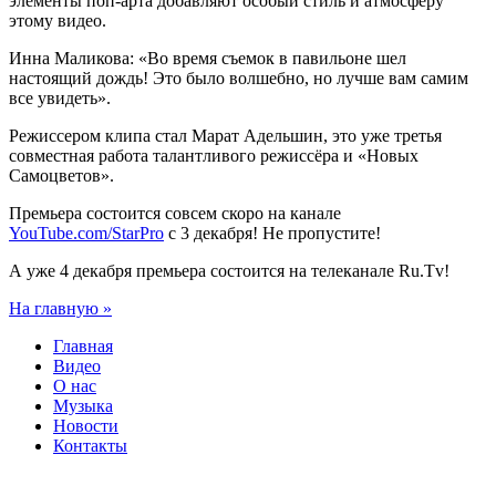
элементы поп-арта добавляют особый стиль и атмосферу
этому видео.
Инна Маликова: «Во время съемок в павильоне шел
настоящий дождь! Это было волшебно, но лучше вам самим
все увидеть».
Режиссером клипа стал Марат Адельшин, это уже третья
совместная работа талантливого режиссёра и «Новых
Самоцветов».
Премьера состоится совсем скоро на канале
YouTube.com/StarPro
с 3 декабря! Не пропустите!
А уже 4 декабря премьера состоится на телеканале Ru.Tv!
На главную »
Главная
Видео
О нас
Музыка
Новости
Контакты
Легендарный ансамбль
ВИА «Самоцветы» — Юрий Маликов